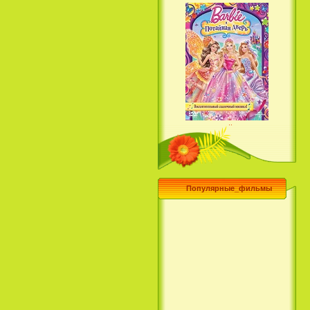
Барби и потайная дверь /
Barbie and the Secret Door
(2014)
Популярные_фильмы
Чего хочет девушка / What a
Girl Wants (2003)