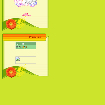
Барби поет! Коллекция песен
кинопринцесс / Barbie Sings! The
Princess Movie Song Collection (2004)
Рейтинги
Наша Маша и Волшебный
Орех (2009)
Рио - Саундтрек / Rio - Soundtrack
(2011)
Шрек: Караоке-вечеринка
Шрека на болоте / Shrek in the
Swamp Karaoke Dance Party
(2001)