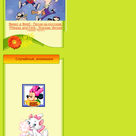
Desert (сериал) (2004)
Финес и Ферб - Песни на русском /
Phineas and Ferb - Russian Version
(2009-2011)
Случайные_анимашки
Лило и Стич: Сериал (2
сезон) / Lilo & Stitch: The
Series (2 Season) (2004-2006)
Лучшее песни из мультфильмов
Диснея / Best Of Disney [Star Edition]
(1999)
Русалочка: Начало истории
Ариэль / The Little Mermaid:
Ariel's Beginning (2008)