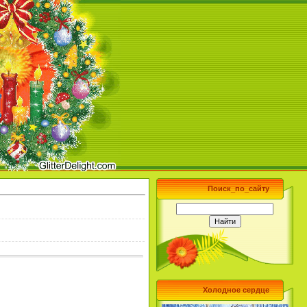
Поиск_по_сайту
Холодное сердце