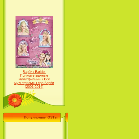
Барби / Barbie:
Полнометражные
мультфильмы / Все
мультфильмы про Барби
(2001-2014)
Популярные_OSTы