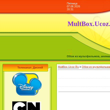
Пятница
07.08.2026
20:31
MultBox.Ucoz
Обои из мультфильмов, анимаш
MultBox.Ucoz.Ru
»
Обои из мультфильма
Телеканал_Дисней