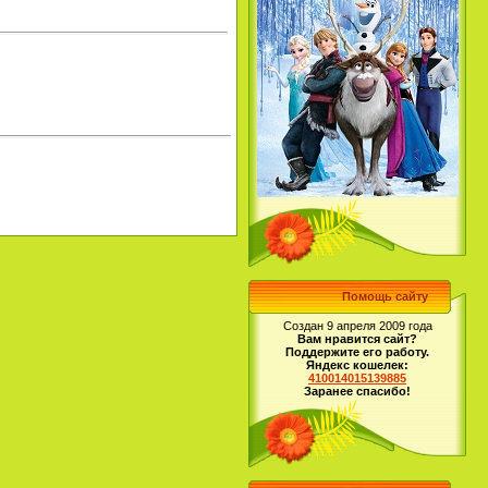
Помощь сайту
Создан 9 апреля 2009 года
Вам нравится сайт?
Поддержите его работу.
Яндекс кошелек:
410014015139885
Заранее спасибо!