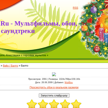
RSS
.Ru - Мультфильмы, обои,
саундтреки
ки, блестяшки с героями мультов »
»
Bаlto / Балто
» Балто
Просмотров
: 2091 |
Размеры
: 1024x768px/230.1Kb
Дата
: 28.06.2009 |
Добавил
:
MultBox
Просмотреть обои в реальном размере