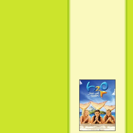
Вкус ночи / Wir sind die Nacht
(2010)
Семейка Крудс / The Croods
(2013)
H2O: Просто добавь воды (3
Сезон) / H2O: Just Add Water