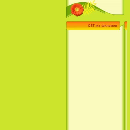
(3 Season) (сериал)
OST_из_фильмов
Эпик / Epic (2013)
Смотреть Телеканал Disney
Онлайн
Суперзвезда / Возвысь свой
голос / Сердце Лета / Raise
Your Voice (2004)
H2O: Просто добавь воды (1
Сезон) / H2O: Just Add Water
(1 Season) (сериал) (2006)