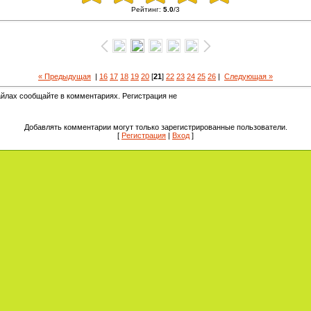
Рейтинг
:
5.0
/
3
« Предыдущая
|
16
17
18
19
20
[
21
]
22
23
24
25
26
|
Следующая »
йлах сообщайте в комментариях. Регистрация не
Добавлять комментарии могут только зарегистрированные пользователи.
[
Регистрация
|
Вход
]