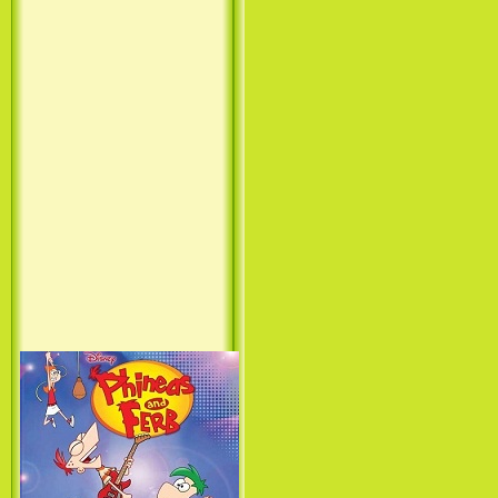
Принцесса лебедь / The Swan
Princess (1994)
Лило и Стич: Сериал (1
сезон) / Lilo & Stitch: The
Series (1 Season) (2003-2004)
Фархат: Принц Персии /
Farhat: The Prince of the