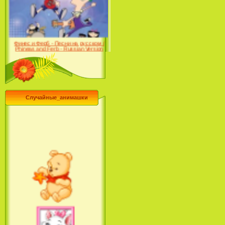
Farhat: The Prince of the
Desert (сериал) (2004)
Финес и Ферб - Песни на русском /
Phineas and Ferb - Russian Version
(2009-2011)
Случайные_анимашки
Лило и Стич: Сериал (2
сезон) / Lilo & Stitch: The
Series (2 Season) (2004-2006)
Лучшее песни из мультфильмов
Диснея / Best Of Disney [Star Edition]
(1999)
Русалочка: Начало истории
Ариэль / The Little Mermaid: