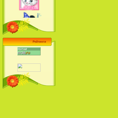
Ariel's Beginning (2008)
Барби поет! Коллекция песен
кинопринцесс / Barbie Sings! The
Princess Movie Song Collection (2004)
Рейтинги
Наша Маша и Волшебный
Орех (2009)
Рио - Саундтрек / Rio - Soundtrack
(2011)
Шрек: Караоке-вечеринка
Шрека на болоте / Shrek in the
Swamp Karaoke Dance Party
(2001)