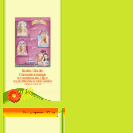
Барби / Barbie:
Полнометражные
мультфильмы / Все
мультфильмы про Барби
(2001-2014)
Популярные_OSTы