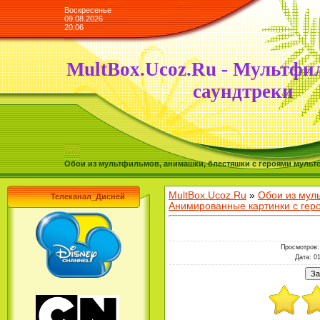
Воскресенье
09.08.2026
20:06
MultBox.Ucoz.Ru - Мультфи
саундтреки
Обои из мультфильмов, анимашки, блестяшки с героями мульто
MultBox.Ucoz.Ru
»
Обои из мул
Телеканал_Дисней
Анимированные картинки с ге
Просмотров
Дата
: 0