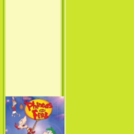
Принцесса лебедь / The Swan
Princess (1994)
Лило и Стич: Сериал (1
сезон) / Lilo & Stitch: The
Series (1 Season) (2003-2004)
Фархат: Принц Персии /