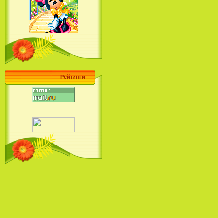
Барби поет! Коллекция песен
кинопринцесс / Barbie Sings! The
Princess Movie Song Collection (2004)
Рейтинги
Наша Маша и Волшебный
Орех (2009)
Рио - Саундтрек / Rio - Soundtrack
(2011)
Шрек: Караоке-вечеринка
Шрека на болоте / Shrek in the
Swamp Karaoke Dance Party
(2001)