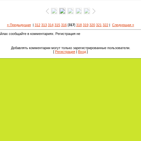
« Предыдущая
|
312
313
314
315
316
[
317
]
318
319
320
321
322
|
Следующая »
йлах сообщайте в комментариях. Регистрация не
Добавлять комментарии могут только зарегистрированные пользователи.
[
Регистрация
|
Вход
]