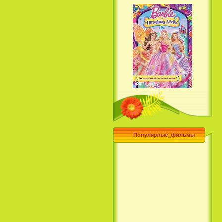
Барби и потайная дверь /
Barbie and the Secret Door
(2014)
Популярные_фильмы
Чего хочет девушка / What a
Girl Wants (2003)