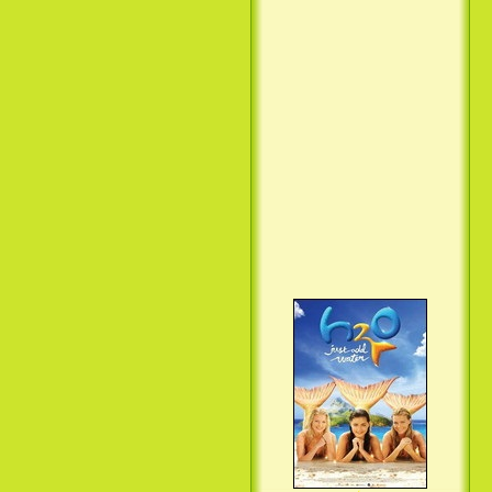
Вкус ночи / Wir sind die Nacht
(2010)
Семейка Крудс / The Croods
(2013)
H2O: Просто добавь воды (3