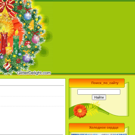
Поиск_по_сайту
Холодное сердце