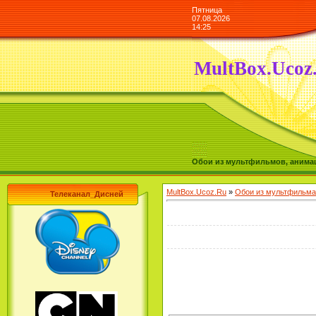
Пятница
07.08.2026
14:25
MultBox.Ucoz
Обои из мультфильмов, анимаш
MultBox.Ucoz.Ru
»
Обои из мультфильма
Телеканал_Дисней