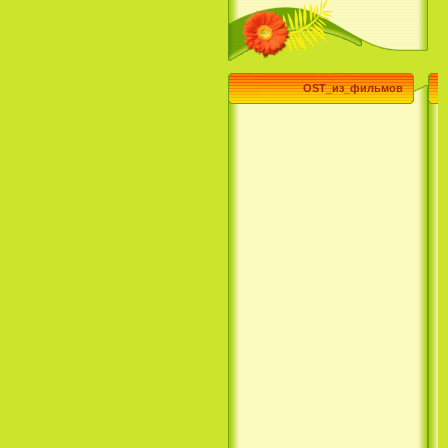
Сезон) / H2O: Just Add Water
(3 Season) (сериал)
OST_из_фильмов
Эпик / Epic (2013)
Смотреть Телеканал Disney
Онлайн
Суперзвезда / Возвысь свой
голос / Сердце Лета / Raise
Your Voice (2004)
H2O: Просто добавь воды (1
Сезон) / H2O: Just Add Water
(1 Season) (сериал) (2006)