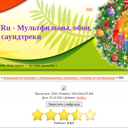
RSS
.Ru - Мультфильмы, обои,
саундтреки
ки, блестяшки с героями мультов »
»
Анимашки-мультяшки » Анимированные картинки с героями мультфильмов
» 569
Просмотров
: 1054 |
Размеры
: 100x120px/25.6Kb
Дата
: 01.10.2011 |
Добавил
:
MultBox
Рейтинг
:
3.5
/
4