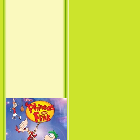
Принцесса лебедь / The Swan
Princess (1994)
Лило и Стич: Сериал (1
сезон) / Lilo & Stitch: The
Series (1 Season) (2003-2004)
Фархат: Принц Персии /
Farhat: The Prince of the
Desert (сериал) (2004)