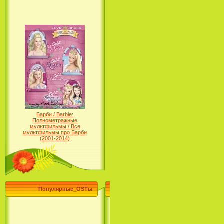
Барби / Barbie:
Полнометражные
мультфильмы / Все
мультфильмы про Барби
(2001-2014)
Популярные_OSTы