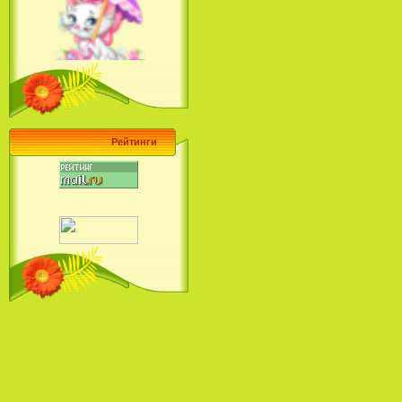
Ariel's Beginning (2008)
Барби поет! Коллекция песен
кинопринцесс / Barbie Sings! The
Princess Movie Song Collection (2004)
Рейтинги
Наша Маша и Волшебный
Орех (2009)
Рио - Саундтрек / Rio - Soundtrack
(2011)
Шрек: Караоке-вечеринка
Шрека на болоте / Shrek in the
Swamp Karaoke Dance Party
(2001)