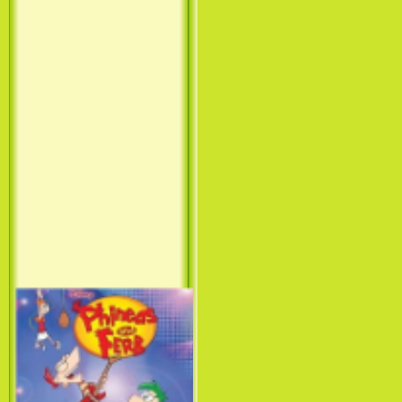
Принцесса лебедь / The Swan
Princess (1994)
Лило и Стич: Сериал (1
сезон) / Lilo & Stitch: The
Series (1 Season) (2003-2004)
Фархат: Принц Персии /