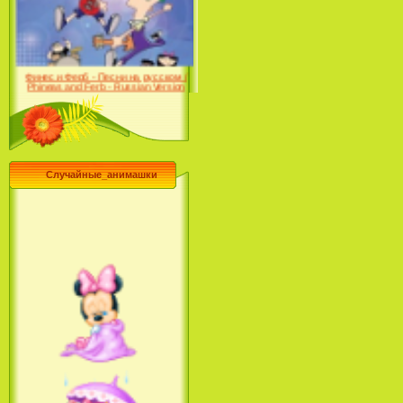
Farhat: The Prince of the
Desert (сериал) (2004)
Финес и Ферб - Песни на русском /
Phineas and Ferb - Russian Version
(2009-2011)
Случайные_анимашки
Лило и Стич: Сериал (2
сезон) / Lilo & Stitch: The
Series (2 Season) (2004-2006)
Лучшее песни из мультфильмов
Диснея / Best Of Disney [Star Edition]
(1999)
Русалочка: Начало истории
Ариэль / The Little Mermaid: