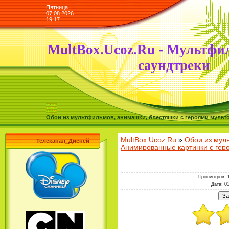
Пятница
07.08.2026
19:17
MultBox.Ucoz.Ru - Мультфи
саундтреки
Обои из мультфильмов, анимашки, блестяшки с героями мульто
MultBox.Ucoz.Ru
»
Обои из мул
Телеканал_Дисней
Анимированные картинки с ге
Просмотров
: 
Дата
: 0