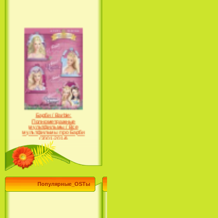
Барби / Barbie:
Полнометражные
мультфильмы / Все
мультфильмы про Барби
(2001-2014)
Популярные_OSTы