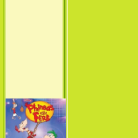
Принцесса лебедь / The Swan
Princess (1994)
Лило и Стич: Сериал (1
сезон) / Lilo & Stitch: The
Series (1 Season) (2003-2004)
Фархат: Принц Персии /
Farhat: The Prince of the