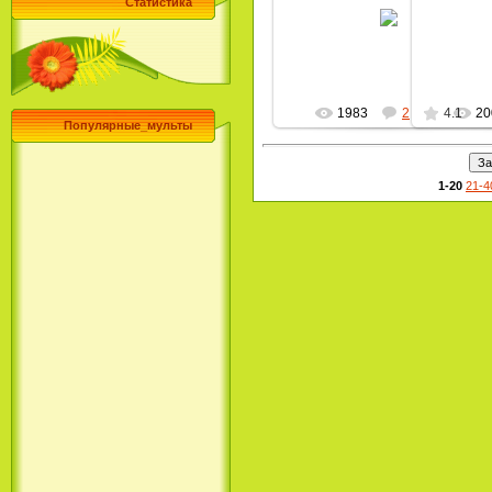
01.10.2011
Статистика
MultBox
1983
2
4.1
20
Популярные_мульты
1-20
21-4