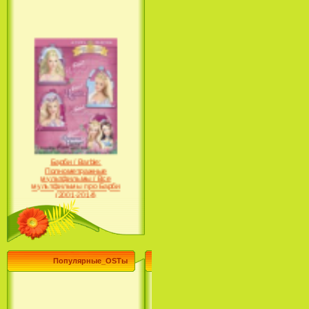
Барби / Barbie:
Полнометражные
мультфильмы / Все
мультфильмы про Барби
(2001-2014)
Популярные_OSTы