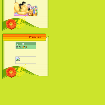
Ariel's Beginning (2008)
Барби поет! Коллекция песен
кинопринцесс / Barbie Sings! The
Princess Movie Song Collection (2004)
Рейтинги
Наша Маша и Волшебный
Орех (2009)
Рио - Саундтрек / Rio - Soundtrack
(2011)
Шрек: Караоке-вечеринка
Шрека на болоте / Shrek in the
Swamp Karaoke Dance Party
(2001)