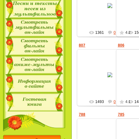
01.10.2011
MultBox
1361
0
4.2
15
807
806
01.10.2011
MultBox
1493
0
4.1
14
788
785