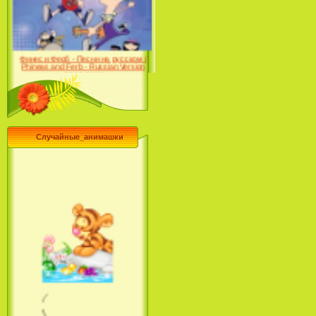
Desert (сериал) (2004)
Финес и Ферб - Песни на русском /
Phineas and Ferb - Russian Version
(2009-2011)
Случайные_анимашки
Лило и Стич: Сериал (2
сезон) / Lilo & Stitch: The
Series (2 Season) (2004-2006)
Лучшее песни из мультфильмов
Диснея / Best Of Disney [Star Edition]
(1999)
Русалочка: Начало истории
Ариэль / The Little Mermaid: