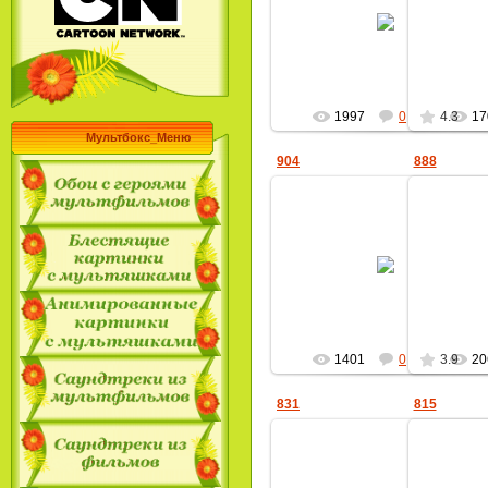
01.10.2011
MultBox
1997
0
4.3
17
Мультбокс_Меню
904
888
01.10.2011
MultBox
1401
0
3.9
20
831
815