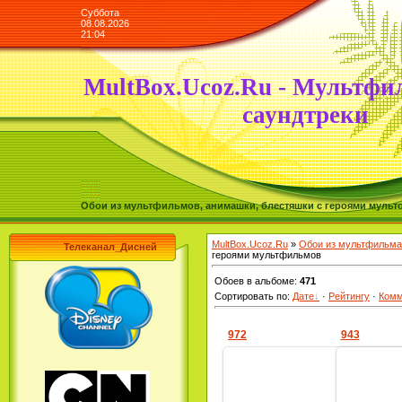
Суббота
08.08.2026
21:04
MultBox.Ucoz.Ru - Мультфи
саундтреки
Обои из мультфильмов, анимашки, блестяшки с героями мульто
MultBox.Ucoz.Ru
»
Обои из мультфильма
Телеканал_Дисней
героями мультфильмов
Обоев в альбоме
:
471
Сортировать по
:
Дате
·
Рейтингу
·
Комм
972
943