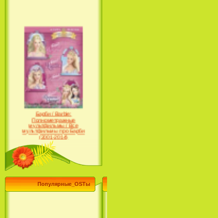
Барби / Barbie:
Полнометражные
мультфильмы / Все
мультфильмы про Барби
(2001-2014)
Популярные_OSTы