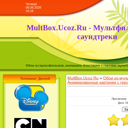
Четверг
06.08.2026
16:16
MultBox.Ucoz.Ru - Мультфи
саундтреки
Обои из мультфильмов, анимашки, блестяшки с героями мульто
MultBox.Ucoz.Ru
»
Обои из мул
Телеканал_Дисней
Анимированные картинки с ге
Просмотров
:
Дата
: 0