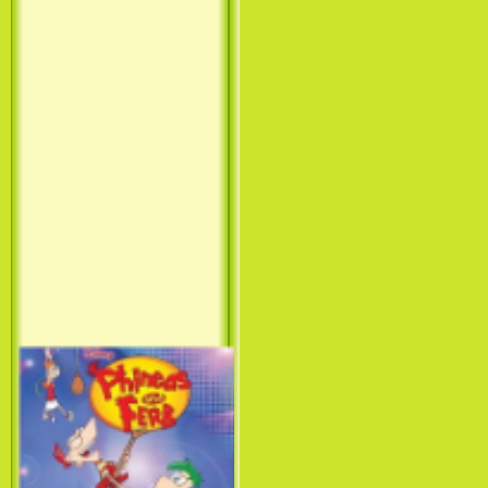
Принцесса лебедь / The Swan
Princess (1994)
Лило и Стич: Сериал (1
сезон) / Lilo & Stitch: The
Series (1 Season) (2003-2004)
Фархат: Принц Персии /
Farhat: The Prince of the