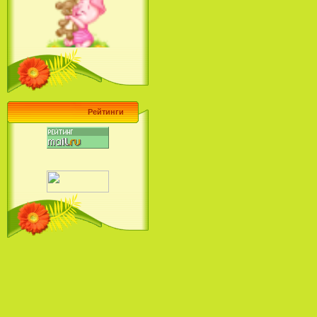
Ariel's Beginning (2008)
Барби поет! Коллекция песен
кинопринцесс / Barbie Sings! The
Princess Movie Song Collection (2004)
Рейтинги
Наша Маша и Волшебный
Орех (2009)
Рио - Саундтрек / Rio - Soundtrack
(2011)
Шрек: Караоке-вечеринка
Шрека на болоте / Shrek in the
Swamp Karaoke Dance Party
(2001)