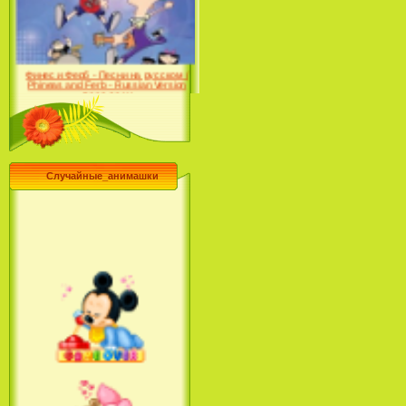
Desert (сериал) (2004)
Финес и Ферб - Песни на русском /
Phineas and Ferb - Russian Version
(2009-2011)
Случайные_анимашки
Лило и Стич: Сериал (2
сезон) / Lilo & Stitch: The
Series (2 Season) (2004-2006)
Лучшее песни из мультфильмов
Диснея / Best Of Disney [Star Edition]
(1999)
Русалочка: Начало истории
Ариэль / The Little Mermaid: