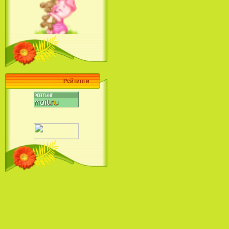
Ariel's Beginning (2008)
Барби поет! Коллекция песен
кинопринцесс / Barbie Sings! The
Princess Movie Song Collection (2004)
Рейтинги
Наша Маша и Волшебный
Орех (2009)
Рио - Саундтрек / Rio - Soundtrack
(2011)
Шрек: Караоке-вечеринка
Шрека на болоте / Shrek in the
Swamp Karaoke Dance Party
(2001)