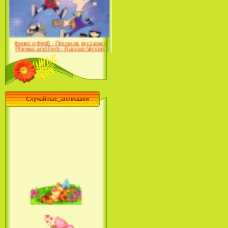
Desert (сериал) (2004)
Финес и Ферб - Песни на русском /
Phineas and Ferb - Russian Version
(2009-2011)
Случайные_анимашки
Лило и Стич: Сериал (2
сезон) / Lilo & Stitch: The
Series (2 Season) (2004-2006)
Лучшее песни из мультфильмов
Диснея / Best Of Disney [Star Edition]
(1999)
Русалочка: Начало истории
Ариэль / The Little Mermaid: