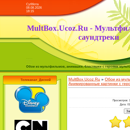
Суббота
08.08.2026
18:15
MultBox.Ucoz.Ru - Мультфи
саундтреки
Обои из мультфильмов, анимашки, блестяшки с героями мульто
MultBox.Ucoz.Ru
»
Обои из мул
Телеканал_Дисней
Анимированные картинки с ге
Просмотров
: 
Дата
: 0