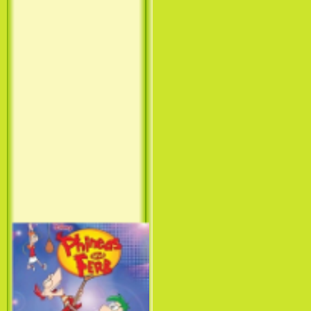
Принцесса лебедь / The Swan
Princess (1994)
Лило и Стич: Сериал (1
сезон) / Lilo & Stitch: The
Series (1 Season) (2003-2004)
Фархат: Принц Персии /
Farhat: The Prince of the