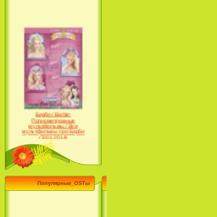
Барби / Barbie:
Полнометражные
мультфильмы / Все
мультфильмы про Барби
(2001-2014)
Популярные_OSTы