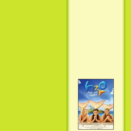
Вкус ночи / Wir sind die Nacht
(2010)
Семейка Крудс / The Croods
(2013)
H2O: Просто добавь воды (3
Сезон) / H2O: Just Add Water