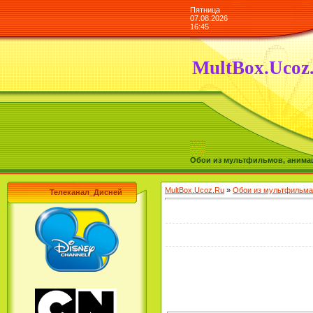
Пятница
07.08.2026
16:45
MultBox.Ucoz
Обои из мультфильмов, анимаш
MultBox.Ucoz.Ru
»
Обои из мультфильма
Телеканал_Дисней