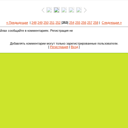
« Предыдущая
|
248
249
250
251
252
[
253
]
254
255
256
257
258
|
Следующая »
йлах сообщайте в комментариях. Регистрация не
Добавлять комментарии могут только зарегистрированные пользователи.
[
Регистрация
|
Вход
]