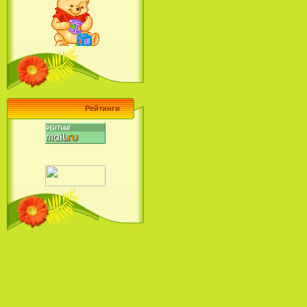
Ariel's Beginning (2008)
Барби поет! Коллекция песен
кинопринцесс / Barbie Sings! The
Princess Movie Song Collection (2004)
Рейтинги
Наша Маша и Волшебный
Орех (2009)
Рио - Саундтрек / Rio - Soundtrack
(2011)
Шрек: Караоке-вечеринка
Шрека на болоте / Shrek in the
Swamp Karaoke Dance Party
(2001)