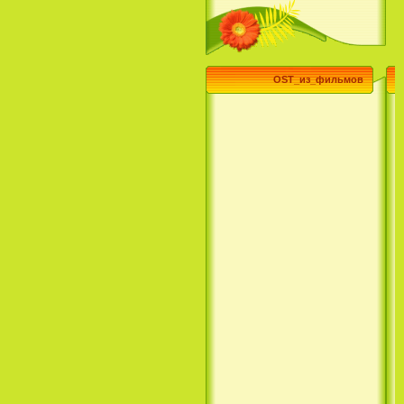
(3 Season) (сериал)
OST_из_фильмов
Эпик / Epic (2013)
Смотреть Телеканал Disney
Онлайн
Суперзвезда / Возвысь свой
голос / Сердце Лета / Raise
Your Voice (2004)
H2O: Просто добавь воды (1
Сезон) / H2O: Just Add Water
(1 Season) (сериал) (2006)