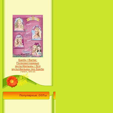
Барби / Barbie:
Полнометражные
мультфильмы / Все
мультфильмы про Барби
(2001-2014)
Популярные_OSTы