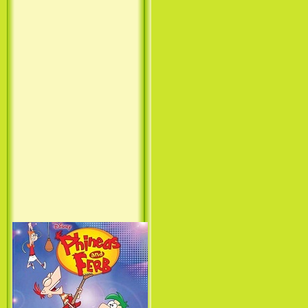
Принцесса лебедь / The Swan
Princess (1994)
Лило и Стич: Сериал (1
сезон) / Lilo & Stitch: The
Series (1 Season) (2003-2004)
Фархат: Принц Персии /
Farhat: The Prince of the