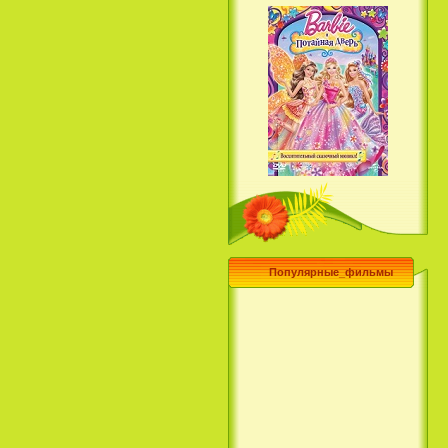
Барби и потайная дверь /
Barbie and the Secret Door
(2014)
Популярные_фильмы
Чего хочет девушка / What a
Girl Wants (2003)