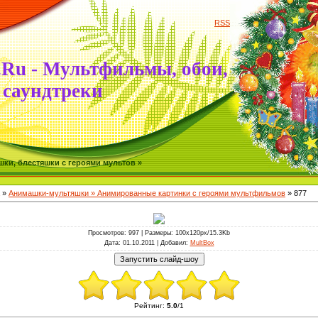
RSS
.Ru - Мультфильмы, обои,
саундтреки
ки, блестяшки с героями мультов »
»
Анимашки-мультяшки » Анимированные картинки с героями мультфильмов
» 877
Просмотров
: 997 |
Размеры
: 100x120px/15.3Kb
Дата
: 01.10.2011 |
Добавил
:
MultBox
Рейтинг
:
5.0
/
1