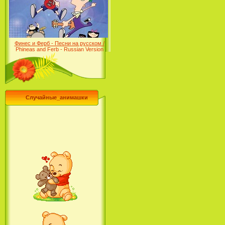
Desert (сериал) (2004)
Финес и Ферб - Песни на русском /
Phineas and Ferb - Russian Version
(2009-2011)
Случайные_анимашки
Лило и Стич: Сериал (2
сезон) / Lilo & Stitch: The
Series (2 Season) (2004-2006)
Лучшее песни из мультфильмов
Диснея / Best Of Disney [Star Edition]
(1999)
Русалочка: Начало истории
Ариэль / The Little Mermaid: