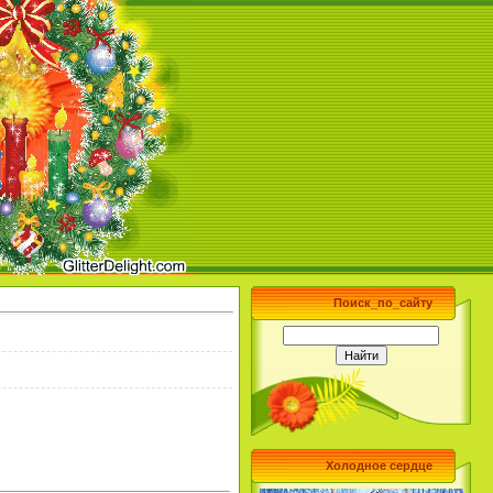
Поиск_по_сайту
Холодное сердце