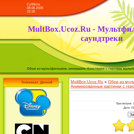
Суббота
08.08.2026
22:25
MultBox.Ucoz.Ru - Мультфи
саундтреки
Обои из мультфильмов, анимашки, блестяшки с героями мульто
MultBox.Ucoz.Ru
»
Обои из мул
Телеканал_Дисней
Анимированные картинки с ге
Просмотров
: 
Дата
: 0