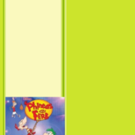
Принцесса лебедь / The Swan
Princess (1994)
Лило и Стич: Сериал (1
сезон) / Lilo & Stitch: The
Series (1 Season) (2003-2004)
Фархат: Принц Персии /