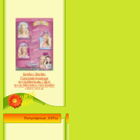
Барби / Barbie:
Полнометражные
мультфильмы / Все
мультфильмы про Барби
(2001-2014)
Популярные_OSTы