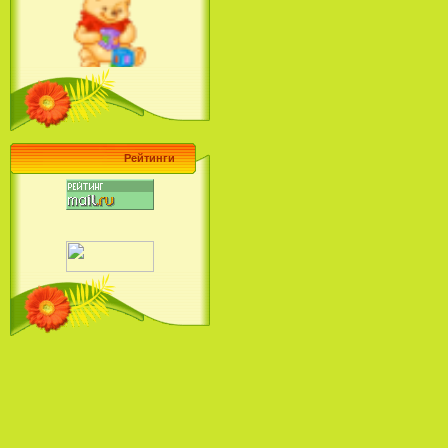
Ariel's Beginning (2008)
Барби поет! Коллекция песен
кинопринцесс / Barbie Sings! The
Princess Movie Song Collection (2004)
Рейтинги
Наша Маша и Волшебный
Орех (2009)
Рио - Саундтрек / Rio - Soundtrack
(2011)
Шрек: Караоке-вечеринка
Шрека на болоте / Shrek in the
Swamp Karaoke Dance Party
(2001)