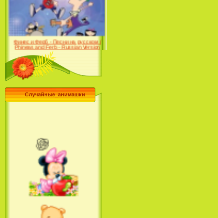
Farhat: The Prince of the
Desert (сериал) (2004)
Финес и Ферб - Песни на русском /
Phineas and Ferb - Russian Version
(2009-2011)
Случайные_анимашки
Лило и Стич: Сериал (2
сезон) / Lilo & Stitch: The
Series (2 Season) (2004-2006)
Лучшее песни из мультфильмов
Диснея / Best Of Disney [Star Edition]
(1999)
Русалочка: Начало истории
Ариэль / The Little Mermaid: