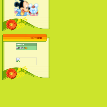
Ariel's Beginning (2008)
Барби поет! Коллекция песен
кинопринцесс / Barbie Sings! The
Princess Movie Song Collection (2004)
Рейтинги
Наша Маша и Волшебный
Орех (2009)
Рио - Саундтрек / Rio - Soundtrack
(2011)
Шрек: Караоке-вечеринка
Шрека на болоте / Shrek in the
Swamp Karaoke Dance Party
(2001)