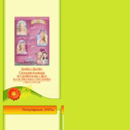
Барби / Barbie:
Полнометражные
мультфильмы / Все
мультфильмы про Барби
(2001-2014)
Популярные_OSTы