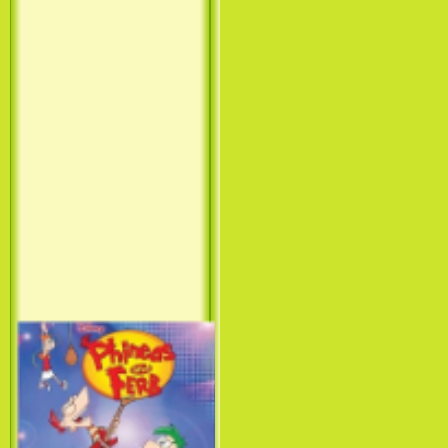
Принцесса лебедь / The Swan
Princess (1994)
Лило и Стич: Сериал (1
сезон) / Lilo & Stitch: The
Series (1 Season) (2003-2004)
Фархат: Принц Персии /