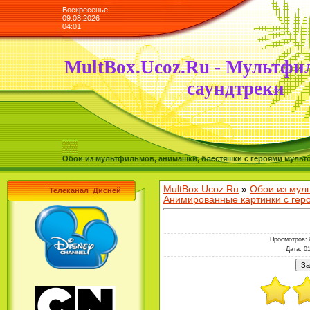
Воскресенье
09.08.2026
04:01
MultBox.Ucoz.Ru - Мультфи
саундтреки
Обои из мультфильмов, анимашки, блестяшки с героями мульто
MultBox.Ucoz.Ru
»
Обои из мул
Телеканал_Дисней
Анимированные картинки с ге
Просмотров
:
Дата
: 0