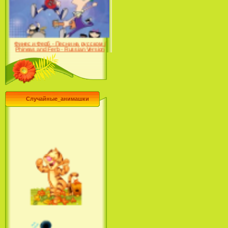
Farhat: The Prince of the
Desert (сериал) (2004)
Финес и Ферб - Песни на русском /
Phineas and Ferb - Russian Version
(2009-2011)
Случайные_анимашки
Лило и Стич: Сериал (2
сезон) / Lilo & Stitch: The
Series (2 Season) (2004-2006)
Лучшее песни из мультфильмов
Диснея / Best Of Disney [Star Edition]
(1999)
Русалочка: Начало истории
Ариэль / The Little Mermaid: