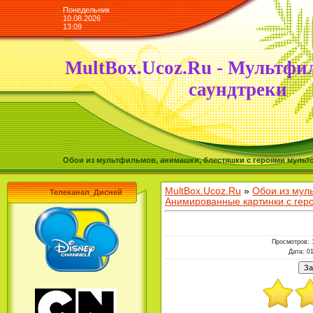
Понедельник
10.08.2026
13:09
MultBox.Ucoz.Ru - Мультфи
саундтреки
Обои из мультфильмов, анимашки, блестяшки с героями мульто
MultBox.Ucoz.Ru
»
Обои из мул
Телеканал_Дисней
Анимированные картинки с ге
Просмотров
: 
Дата
: 0