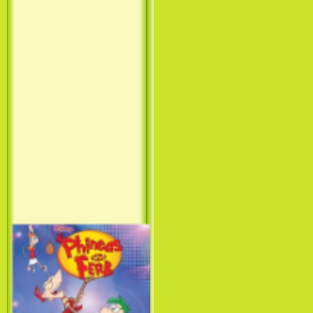
Принцесса лебедь / The Swan
Princess (1994)
Лило и Стич: Сериал (1
сезон) / Lilo & Stitch: The
Series (1 Season) (2003-2004)
Фархат: Принц Персии /