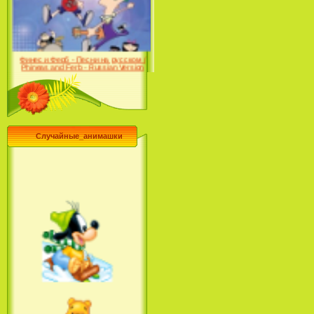
Farhat: The Prince of the
Desert (сериал) (2004)
Финес и Ферб - Песни на русском /
Phineas and Ferb - Russian Version
(2009-2011)
Случайные_анимашки
Лило и Стич: Сериал (2
сезон) / Lilo & Stitch: The
Series (2 Season) (2004-2006)
Лучшее песни из мультфильмов
Диснея / Best Of Disney [Star Edition]
(1999)
Русалочка: Начало истории
Ариэль / The Little Mermaid: