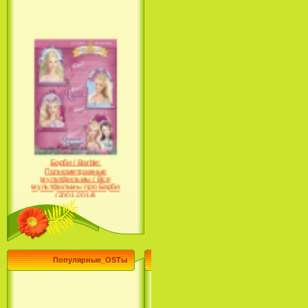
Барби / Barbie:
Полнометражные
мультфильмы / Все
мультфильмы про Барби
(2001-2014)
Популярные_OSTы