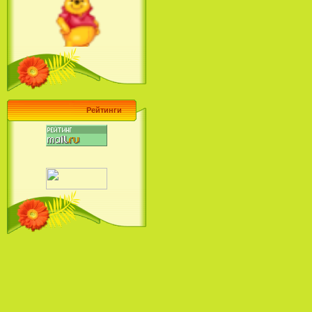
Ariel's Beginning (2008)
Барби поет! Коллекция песен
кинопринцесс / Barbie Sings! The
Princess Movie Song Collection (2004)
Рейтинги
Наша Маша и Волшебный
Орех (2009)
Рио - Саундтрек / Rio - Soundtrack
(2011)
Шрек: Караоке-вечеринка
Шрека на болоте / Shrek in the
Swamp Karaoke Dance Party
(2001)