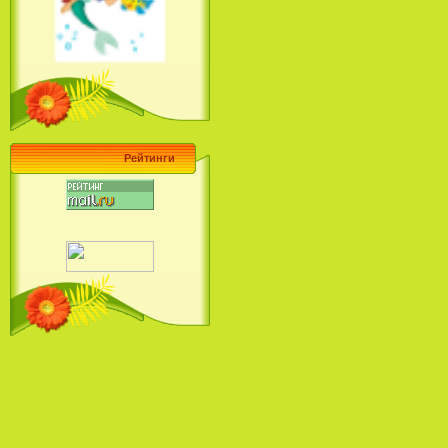
Ariel's Beginning (2008)
Барби поет! Коллекция песен
кинопринцесс / Barbie Sings! The
Princess Movie Song Collection (2004)
Рейтинги
Наша Маша и Волшебный
Орех (2009)
Рио - Саундтрек / Rio - Soundtrack
(2011)
Шрек: Караоке-вечеринка
Шрека на болоте / Shrek in the
Swamp Karaoke Dance Party
(2001)