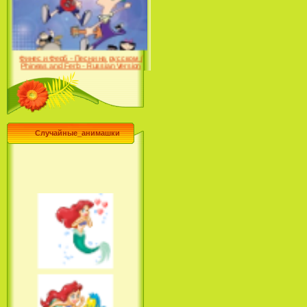
Farhat: The Prince of the
Desert (сериал) (2004)
Финес и Ферб - Песни на русском /
Phineas and Ferb - Russian Version
(2009-2011)
Случайные_анимашки
Лило и Стич: Сериал (2
сезон) / Lilo & Stitch: The
Series (2 Season) (2004-2006)
Лучшее песни из мультфильмов
Диснея / Best Of Disney [Star Edition]
(1999)
Русалочка: Начало истории
Ариэль / The Little Mermaid: