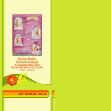
Барби / Barbie:
Полнометражные
мультфильмы / Все
мультфильмы про Барби
(2001-2014)
Популярные_OSTы