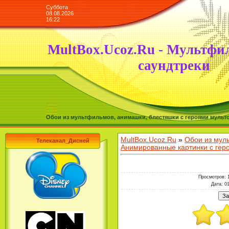
Суббота
08.08.2026
16:22
MultBox.Ucoz.Ru - Мультфи
саундтреки
Обои из мультфильмов, анимашки, блестяшки с героями мульто
MultBox.Ucoz.Ru
»
Обои из мул
Телеканал_Дисней
Анимированные картинки с ге
Просмотров
: 
Дата
: 0