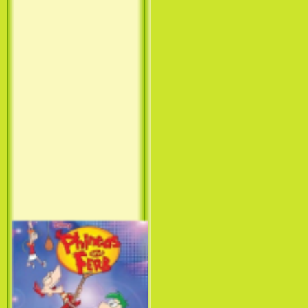
Принцесса лебедь / The Swan
Princess (1994)
Лило и Стич: Сериал (1
сезон) / Lilo & Stitch: The
Series (1 Season) (2003-2004)
Фархат: Принц Персии /