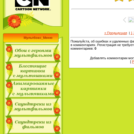
« Предыдущая
|
1
Мультбокс_Меню
Пожалуйста, об ошибках и удаленных ф
в комментариях. Регистрация не требует
комментариев
:
0
Добавлять комментарии могу
[
Р