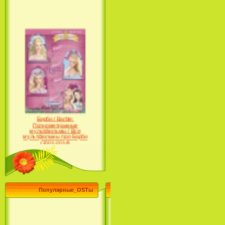
Барби / Barbie:
Полнометражные
мультфильмы / Все
мультфильмы про Барби
(2001-2014)
Популярные_OSTы