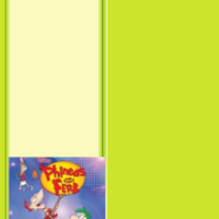
Принцесса лебедь / The Swan
Princess (1994)
Лило и Стич: Сериал (1
сезон) / Lilo & Stitch: The
Series (1 Season) (2003-2004)
Фархат: Принц Персии /