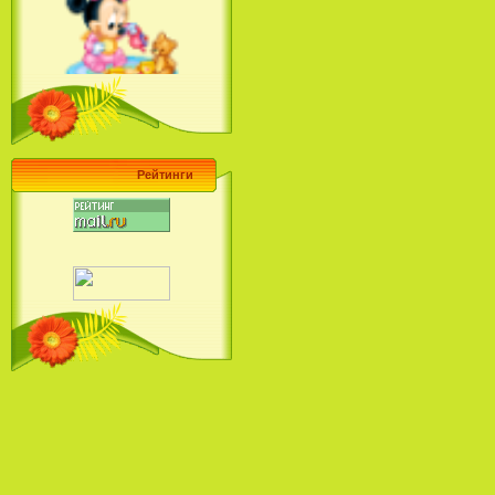
Ariel's Beginning (2008)
Барби поет! Коллекция песен
кинопринцесс / Barbie Sings! The
Princess Movie Song Collection (2004)
Рейтинги
Наша Маша и Волшебный
Орех (2009)
Рио - Саундтрек / Rio - Soundtrack
(2011)
Шрек: Караоке-вечеринка
Шрека на болоте / Shrek in the
Swamp Karaoke Dance Party
(2001)