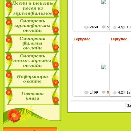
MultBox
2450
5
4.5
18
Геркулес
Геркулес
14.04.2009
MultBox
1469
0
4.2
17