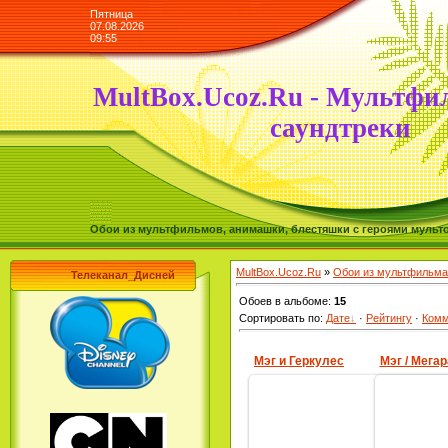
Пятница
07.08.2026
09:55
MultBox.Ucoz.Ru - Мультфи
саундтреки
Обои из мультфильмов, анимашки, блестяшки с героями мульто
MultBox.Ucoz.Ru
»
Обои из мультфильма
Телеканал_Дисней
Обоев в альбоме
:
15
Сортировать по
:
Дате
·
Рейтингу
·
Комм
Мэг и Геркулес
Мэг / Мегар
13.03.2010