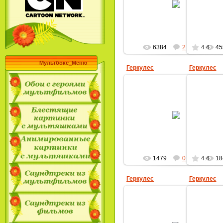
MultBox
6384
2
4.4
45
Мультбокс_Меню
Геркулес
Геркулес
20.01.2010
MultBox
1479
0
4.4
18
Геркулес
Геркулес
25.09.2009