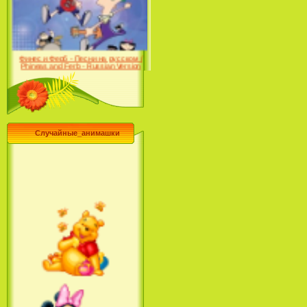
Farhat: The Prince of the
Desert (сериал) (2004)
Финес и Ферб - Песни на русском /
Phineas and Ferb - Russian Version
(2009-2011)
Случайные_анимашки
Лило и Стич: Сериал (2
сезон) / Lilo & Stitch: The
Series (2 Season) (2004-2006)
Лучшее песни из мультфильмов
Диснея / Best Of Disney [Star Edition]
(1999)
Русалочка: Начало истории
Ариэль / The Little Mermaid: