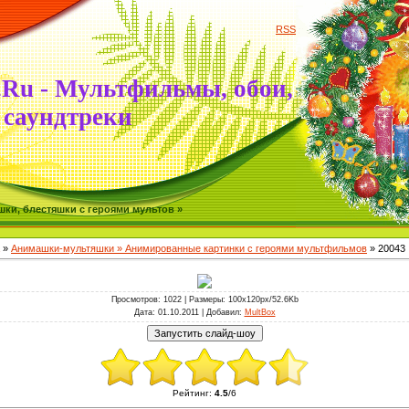
RSS
.Ru - Мультфильмы, обои,
саундтреки
ки, блестяшки с героями мультов »
»
Анимашки-мультяшки » Анимированные картинки с героями мультфильмов
» 20043
Просмотров
: 1022 |
Размеры
: 100x120px/52.6Kb
Дата
: 01.10.2011 |
Добавил
:
MultBox
Рейтинг
:
4.5
/
6