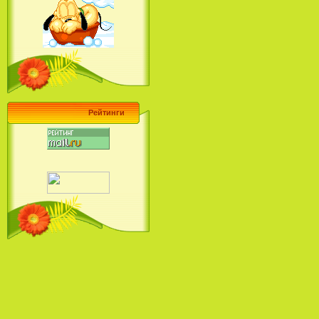
Барби поет! Коллекция песен
кинопринцесс / Barbie Sings! The
Princess Movie Song Collection (2004)
Рейтинги
Наша Маша и Волшебный
Орех (2009)
Рио - Саундтрек / Rio - Soundtrack
(2011)
Шрек: Караоке-вечеринка
Шрека на болоте / Shrek in the
Swamp Karaoke Dance Party
(2001)