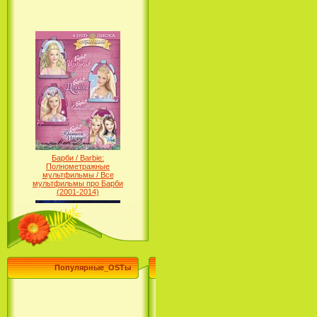
Барби / Barbie:
Полнометражные
мультфильмы / Все
мультфильмы про Барби
(2001-2014)
Популярные_OSTы
Принцесса лебедь / The Swan