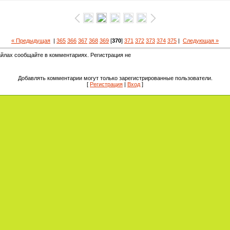
« Предыдущая
|
365
366
367
368
369
[
370
]
371
372
373
374
375
|
Следующая »
йлах сообщайте в комментариях. Регистрация не
Добавлять комментарии могут только зарегистрированные пользователи.
[
Регистрация
|
Вход
]