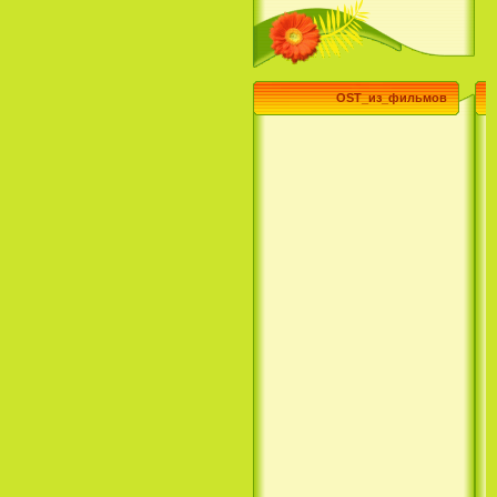
Эпик / Epic (2013)
OST_из_фильмов
Смотреть Телеканал Disney
Онлайн
Суперзвезда / Возвысь свой
голос / Сердце Лета / Raise
Your Voice (2004)
H2O: Просто добавь воды (1
Сезон) / H2O: Just Add Water
(1 Season) (сериал) (2006)