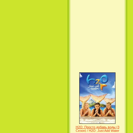
Вкус ночи / Wir sind die Nacht
(2010)
Семейка Крудс / The Croods
(2013)
H2O: Просто добавь воды (3
Сезон) / H2O: Just Add Water
(3 Season) (сериал)