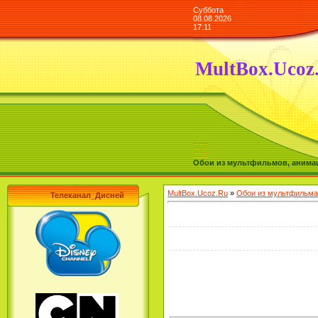
Суббота
08.08.2026
17:11
MultBox.Ucoz
Обои из мультфильмов, анимаш
MultBox.Ucoz.Ru
»
Обои из мультфильма
Телеканал_Дисней