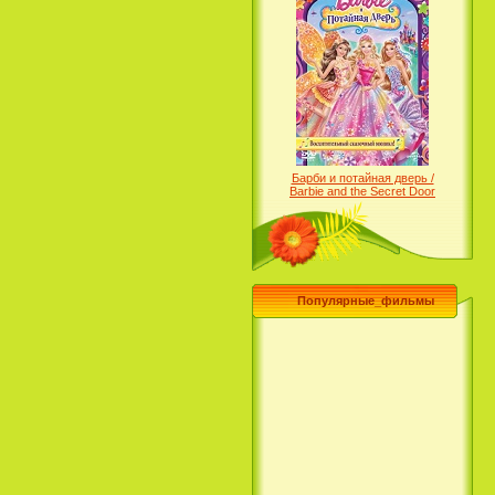
Барби и потайная дверь /
Barbie and the Secret Door
(2014)
Популярные_фильмы
Чего хочет девушка / What a
Girl Wants (2003)