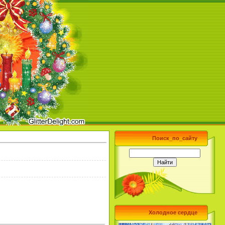
Поиск_по_сайту
Холодное сердце