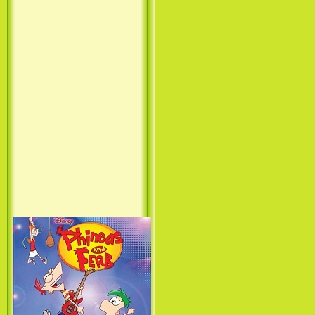
Princess (1994)
Лило и Стич: Сериал (1
сезон) / Lilo & Stitch: The
Series (1 Season) (2003-2004)
Фархат: Принц Персии /
Farhat: The Prince of the
Desert (сериал) (2004)