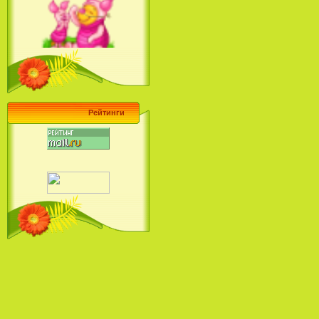
Ariel's Beginning (2008)
Барби поет! Коллекция песен
кинопринцесс / Barbie Sings! The
Princess Movie Song Collection (2004)
Рейтинги
Наша Маша и Волшебный
Орех (2009)
Рио - Саундтрек / Rio - Soundtrack
(2011)
Шрек: Караоке-вечеринка
Шрека на болоте / Shrek in the
Swamp Karaoke Dance Party
(2001)