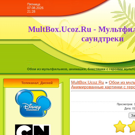
Пятница
07.08.2026
21:28
MultBox.Ucoz.Ru - Мультфи
саундтреки
Обои из мультфильмов, анимашки, блестяшки с героями мульто
MultBox.Ucoz.Ru
»
Обои из мул
Телеканал_Дисней
Анимированные картинки с ге
Просмотров
: 
Дата
: 0