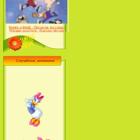
Farhat: The Prince of the
Desert (сериал) (2004)
Финес и Ферб - Песни на русском /
Phineas and Ferb - Russian Version
(2009-2011)
Случайные_анимашки
Лило и Стич: Сериал (2
сезон) / Lilo & Stitch: The
Series (2 Season) (2004-2006)
Лучшее песни из мультфильмов
Диснея / Best Of Disney [Star Edition]
(1999)
Русалочка: Начало истории
Ариэль / The Little Mermaid: