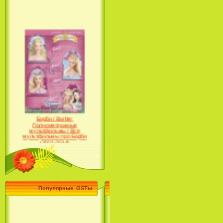
Барби / Barbie:
Полнометражные
мультфильмы / Все
мультфильмы про Барби
(2001-2014)
Популярные_OSTы