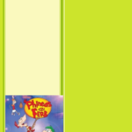
Принцесса лебедь / The Swan
Princess (1994)
Лило и Стич: Сериал (1
сезон) / Lilo & Stitch: The
Series (1 Season) (2003-2004)
Фархат: Принц Персии /